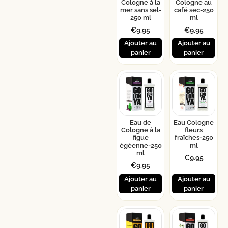
Cologne à la
Cologne au
mer sans sel-
café sec-250
250 ml
ml
€
9.95
€
9.95
Ajouter au
Ajouter au
panier
panier
Eau de
Eau Cologne
Cologne à la
fleurs
figue
fraîches-250
égéenne-250
ml
ml
€
9.95
€
9.95
Ajouter au
Ajouter au
panier
panier