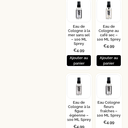
Eau de
Eau de
Cologne à la
Cologne au
mer sans sel
café sec –
– 100 ML
100 ML Sprey
Sprey
€
4.99
€
4.99
Ajouter au
Ajouter au
panier
panier
Eau de
Eau Cologne
Cologne à la
fleurs
figue
fraîches –
égéenne –
100 ML Sprey
100 ML Sprey
€
4.99
€
4.99