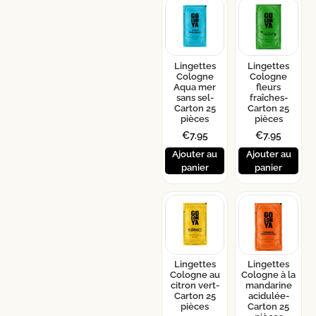
Lingettes
Lingettes
Cologne
Cologne
Aqua mer
fleurs
sans sel-
fraîches-
Carton 25
Carton 25
pièces
pièces
€
7.95
€
7.95
Ajouter au
Ajouter au
panier
panier
Lingettes
Lingettes
Cologne au
Cologne à la
citron vert-
mandarine
Carton 25
acidulée-
pièces
Carton 25