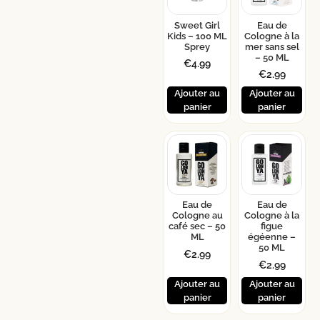
Sweet Girl
Eau de
Kids – 100 ML
Cologne à la
Sprey
mer sans sel
– 50 ML
€
4.99
€
2.99
Ajouter au
Ajouter au
panier
panier
Eau de
Eau de
Cologne au
Cologne à la
café sec – 50
figue
ML
égéenne –
50 ML
€
2.99
€
2.99
Ajouter au
Ajouter au
panier
panier