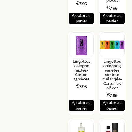
pièces
€
7.95
€
7.95
Ajouter au
Ajouter au
panier
panier
Lingettes
Lingettes
Cologne
Cologne 5
mixtes-
variétés
Carton
senteur
25pièces
mélangée-
Carton 25
€
7.95
pièces
€
7.95
Ajouter au
Ajouter au
panier
panier