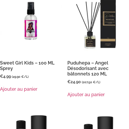
Sweet Girl Kids – 100 ML
Puduhepa – Angel
Sprey
Désodorisant avec
bâtonnets 120 ML
€
4.99
(49.90 €/L)
€
24.90
(207.50 €/L)
Ajouter au panier
Ajouter au panier