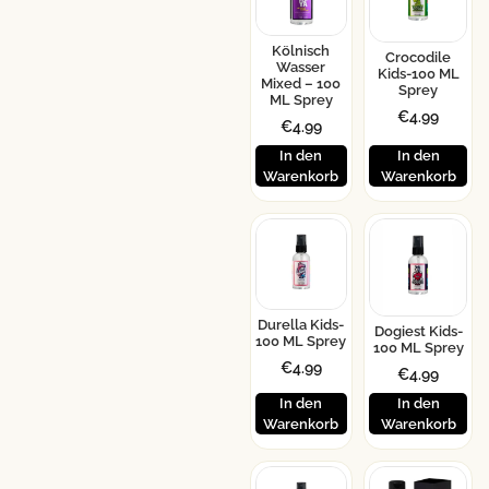
Kölnisch
Crocodile
Wasser
Kids-100 ML
Mixed – 100
Sprey
ML Sprey
€
4.99
€
4.99
In den
In den
Warenkorb
Warenkorb
Durella Kids-
Dogiest Kids-
100 ML Sprey
100 ML Sprey
€
4.99
€
4.99
In den
In den
Warenkorb
Warenkorb