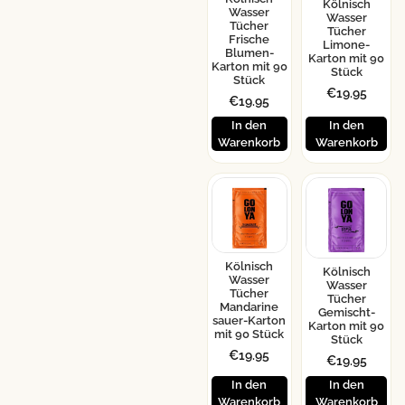
Kölnisch
Wasser
Wasser
Tücher
Tücher
Frische
Limone-
Blumen-
Karton mit 90
Karton mit 90
Stück
Stück
€
19.95
€
19.95
In den
In den
Warenkorb
Warenkorb
Kölnisch
Kölnisch
Wasser
Wasser
Tücher
Tücher
Mandarine
Gemischt-
sauer-Karton
Karton mit 90
mit 90 Stück
Stück
€
19.95
€
19.95
In den
In den
Warenkorb
Warenkorb