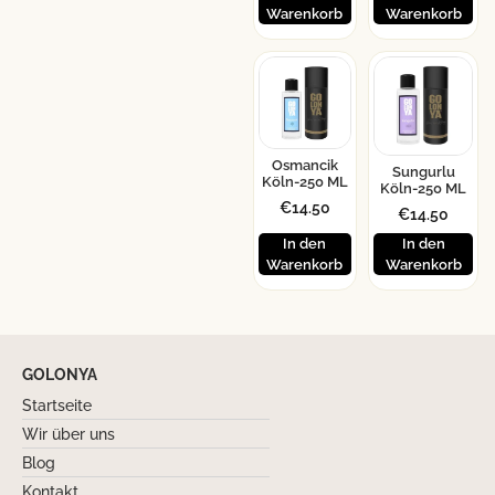
Warenkorb
Warenkorb
Osmancik
Sungurlu
Köln-250 ML
Köln-250 ML
€
14.50
€
14.50
In den
In den
Warenkorb
Warenkorb
GOLONYA
Startseite
Wir über uns
Blog
Kontakt