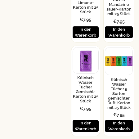
Limone-
Mandarine
Karton mit 25
sauer-Karton
Stück
mit 25 Stück
€
7.95
€
7.95
In den
In den
Warenkorb
Warenkorb
Kölnisch
Kölnisch
Wasser
Wasser
Tücher
Tücher 5
Gemischt-
Sorten
Karton mit 25
gemischter
Stück
Duft-Karton
mit 25 Stück
€
7.95
€
7.95
In den
In den
Warenkorb
Warenkorb