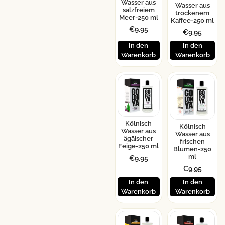
Wasser aus
Wasser aus
salzfreiem
trockenem
Meer-250 ml
Kaffee-250 ml
€
9.95
€
9.95
In den
In den
Warenkorb
Warenkorb
Kölnisch
Kölnisch
Wasser aus
Wasser aus
ägäischer
frischen
Feige-250 ml
Blumen-250
ml
€
9.95
€
9.95
In den
In den
Warenkorb
Warenkorb