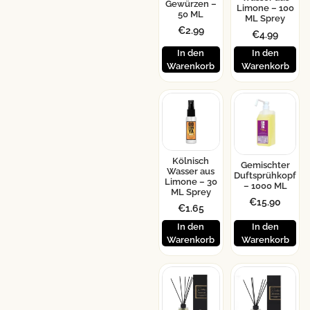
Gewürzen –
Limone – 100
50 ML
ML Sprey
€
2.99
€
4.99
In den
In den
Warenkorb
Warenkorb
Kölnisch
Gemischter
Wasser aus
Duftsprühkopf
Limone – 30
– 1000 ML
ML Sprey
€
15.90
€
1.65
In den
In den
Warenkorb
Warenkorb