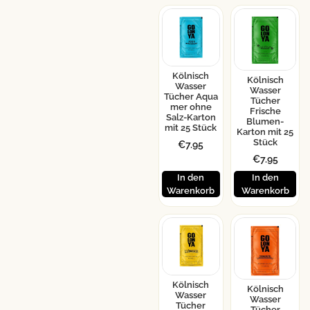
Kölnisch
Kölnisch
Wasser
Wasser
Tücher Aqua
Tücher
mer ohne
Frische
Salz-Karton
Blumen-
mit 25 Stück
Karton mit 25
Stück
€
7.95
€
7.95
In den
In den
Warenkorb
Warenkorb
Kölnisch
Kölnisch
Wasser
Wasser
Tücher
Tücher