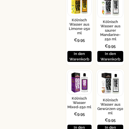
Kölnisch
Kölnisch
Wasser aus
Wasser aus
Limone-250
saurer
ml
Mandarine-
250 ml
€
9.95
€
9.95
In den
In den
Warenkorb
Warenkorb
Kölnisch
Kölnisch
Wasser
Wasser aus
Mixed-250 ml
Gewürzen-250
ml
€
9.95
€
9.95
In den
In den