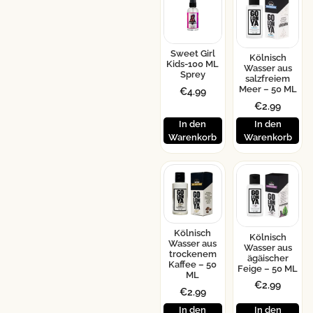
Sweet Girl
Kölnisch
Kids-100 ML
Wasser aus
Sprey
salzfreiem
Meer – 50 ML
€
4.99
€
2.99
In den
In den
Warenkorb
Warenkorb
Kölnisch
Kölnisch
Wasser aus
Wasser aus
trockenem
ägäischer
Kaffee – 50
Feige – 50 ML
ML
€
2.99
€
2.99
In den
In den