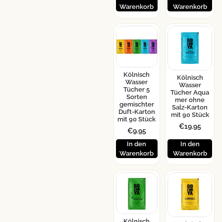
Warenkorb
Warenkorb
Kölnisch
Kölnisch
Wasser
Wasser
Tücher 5
Tücher Aqua
Sorten
mer ohne
gemischter
Salz-Karton
Duft-Karton
mit 90 Stück
mit 90 Stück
€
19.95
€
9.95
In den
In den
Warenkorb
Warenkorb
Kölnisch