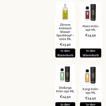
Zitrone
Alaca Köln-
Kölnisch
250 ML
Wasser
€
14.50
Sprühkopf –
1000 ML
€
13.40
In den
In den
Warenkorb
Warenkorb
Dodurga
Kargı Köln-
Köln-250 ML
250 ML
€
14.50
€
14.50
In den
In den