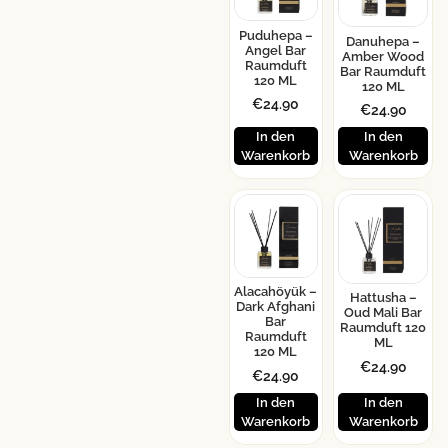
Puduhepa –
Danuhepa –
Angel Bar
Amber Wood
Raumduft
Bar Raumduft
120 ML
120 ML
€
24.90
€
24.90
In den
In den
Warenkorb
Warenkorb
Alacahöyük –
Hattusha –
Dark Afghani
Oud Mali Bar
Bar
Raumduft 120
Raumduft
ML
120 ML
€
24.90
€
24.90
In den
In den
Warenkorb
Warenkorb