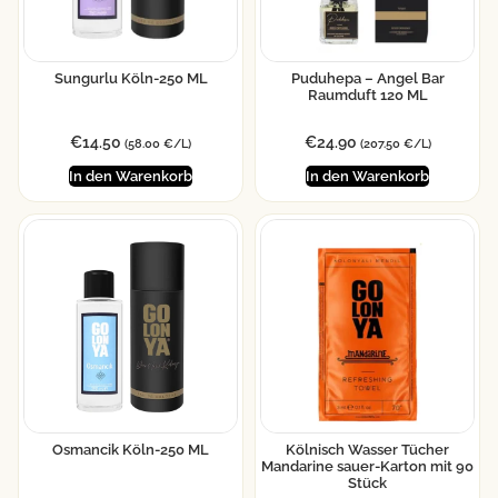
Sungurlu Köln-250 ML
Puduhepa – Angel Bar
Raumduft 120 ML
€
14.50
€
24.90
(58.00 €/L)
(207.50 €/L)
In den Warenkorb
In den Warenkorb
Osmancik Köln-250 ML
Kölnisch Wasser Tücher
Mandarine sauer-Karton mit 90
Stück