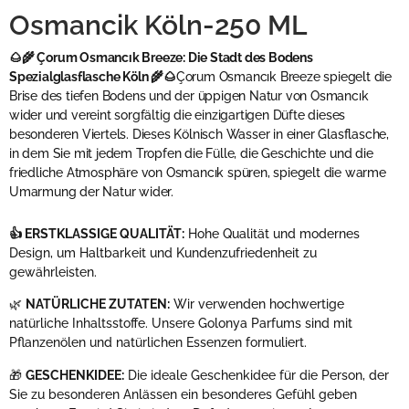
Osmancik Köln-250 ML
🌰🌾 Çorum Osmancık Breeze: Die Stadt des Bodens
Spezialglasflasche Köln 🌾🌰
Çorum Osmancık Breeze spiegelt die
Brise des tiefen Bodens und der üppigen Natur von Osmancık
wider und vereint sorgfältig die einzigartigen Düfte dieses
besonderen Viertels. Dieses Kölnisch Wasser in einer Glasflasche,
in dem Sie mit jedem Tropfen die Fülle, die Geschichte und die
friedliche Atmosphäre von Osmancık spüren, spiegelt die warme
Umarmung der Natur wider.
👍 ERSTKLASSIGE QUALITÄT:
Hohe Qualität und modernes
Design, um Haltbarkeit und Kundenzufriedenheit zu
gewährleisten.
🌿
NATÜRLICHE ZUTATEN:
Wir verwenden hochwertige
natürliche Inhaltsstoffe. Unsere Golonya Parfums sind mit
Pflanzenölen und natürlichen Essenzen formuliert.
🎁
GESCHENKIDEE:
Die ideale Geschenkidee für die Person, der
Sie zu besonderen Anlässen ein besonderes Gefühl geben