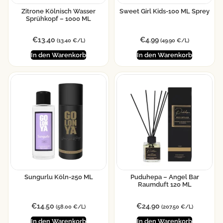
Zitrone Kölnisch Wasser
Sweet Girl Kids-100 ML Sprey
Sprühkopf – 1000 ML
€
13.40
€
4.99
(13.40 €/L)
(49.90 €/L)
In den Warenkorb
In den Warenkorb
Sungurlu Köln-250 ML
Puduhepa – Angel Bar
Raumduft 120 ML
€
14.50
€
24.90
(58.00 €/L)
(207.50 €/L)
In den Warenkorb
In den Warenkorb