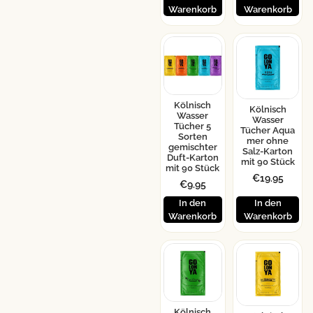
Warenkorb
Warenkorb
Kölnisch
Kölnisch
Wasser
Wasser
Tücher 5
Tücher Aqua
Sorten
mer ohne
gemischter
Salz-Karton
Duft-Karton
mit 90 Stück
mit 90 Stück
€
19.95
€
9.95
In den
In den
Warenkorb
Warenkorb
Kölnisch