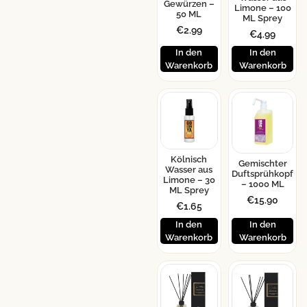
Gewürzen –
Limone – 100
50 ML
ML Sprey
€
2.99
€
4.99
In den
In den
Warenkorb
Warenkorb
Kölnisch
Gemischter
Wasser aus
Duftsprühkopf
Limone – 30
– 1000 ML
ML Sprey
€
15.90
€
1.65
In den
In den
Warenkorb
Warenkorb