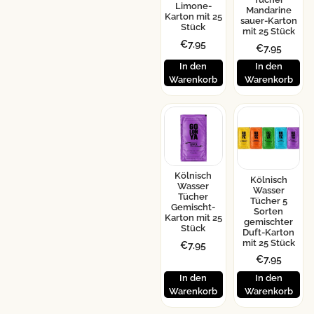
Limone-
Mandarine
Karton mit 25
sauer-Karton
Stück
mit 25 Stück
€
7.95
€
7.95
In den
In den
Warenkorb
Warenkorb
Kölnisch
Kölnisch
Wasser
Wasser
Tücher
Tücher 5
Gemischt-
Sorten
Karton mit 25
gemischter
Stück
Duft-Karton
mit 25 Stück
€
7.95
€
7.95
In den
In den
Warenkorb
Warenkorb