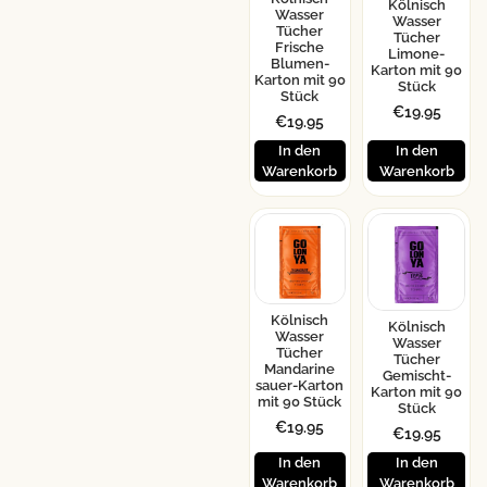
Kölnisch
Wasser
Wasser
Tücher
Tücher
Frische
Limone-
Blumen-
Karton mit 90
Karton mit 90
Stück
Stück
€
19.95
€
19.95
In den
In den
Warenkorb
Warenkorb
Kölnisch
Kölnisch
Wasser
Wasser
Tücher
Tücher
Mandarine
Gemischt-
sauer-Karton
Karton mit 90
mit 90 Stück
Stück
€
19.95
€
19.95
In den
In den
Warenkorb
Warenkorb