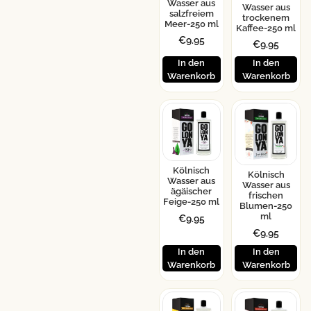
Wasser aus
Wasser aus
salzfreiem
trockenem
Meer-250 ml
Kaffee-250 ml
€
9.95
€
9.95
In den
In den
Warenkorb
Warenkorb
Kölnisch
Kölnisch
Wasser aus
Wasser aus
ägäischer
frischen
Feige-250 ml
Blumen-250
ml
€
9.95
€
9.95
In den
In den
Warenkorb
Warenkorb