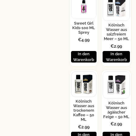
Sweet Girl
Kölnisch
Kids-100 ML
Wasser aus
Sprey
salzfreiem
Meer – 50 ML
€
4.99
€
2.99
In den
In den
Warenkorb
Warenkorb
Kölnisch
Kölnisch
Wasser aus
Wasser aus
trockenem
ägäischer
Kaffee – 50
Feige – 50 ML
ML
€
2.99
€
2.99
In den
In den