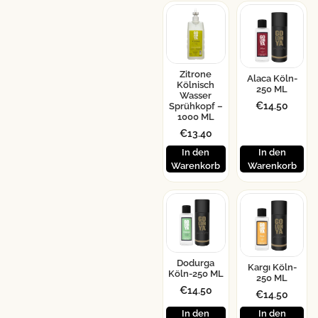
Zitrone
Alaca Köln-
Kölnisch
250 ML
Wasser
€
14.50
Sprühkopf –
1000 ML
€
13.40
In den
In den
Warenkorb
Warenkorb
Dodurga
Kargı Köln-
Köln-250 ML
250 ML
€
14.50
€
14.50
In den
In den