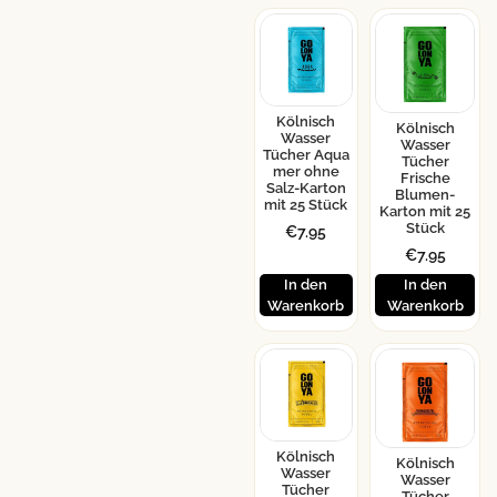
Kölnisch
Kölnisch
Wasser
Wasser
Tücher Aqua
Tücher
mer ohne
Frische
Salz-Karton
Blumen-
mit 25 Stück
Karton mit 25
Stück
€
7.95
€
7.95
In den
In den
Warenkorb
Warenkorb
Kölnisch
Kölnisch
Wasser
Wasser
Tücher
Tücher