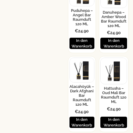
Puduhepa –
Danuhepa –
Angel Bar
Amber Wood
Raumduft
Bar Raumduft
120 ML
120 ML
€
24.90
€
24.90
In den
In den
Warenkorb
Warenkorb
Alacahöyük –
Hattusha –
Dark Afghani
Oud Mali Bar
Bar
Raumduft 120
Raumduft
ML
120 ML
€
24.90
€
24.90
In den
In den
Warenkorb
Warenkorb