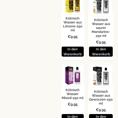
Kölnisch
Kölnisch
Wasser aus
Wasser aus
Limone-250
saurer
ml
Mandarine-
250 ml
€
9.95
€
9.95
In den
In den
Warenkorb
Warenkorb
Kölnisch
Kölnisch
Wasser
Wasser aus
Mixed-250 ml
Gewürzen-250
ml
€
9.95
€
9.95
In den
In den