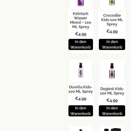
Kölnisch
Crocodile
Wasser
Kids-100 ML
Mixed – 100
Sprey
ML Sprey
€
4.99
€
4.99
In den
In den
Warenkorb
Warenkorb
Durella Kids-
Dogiest Kids-
100 ML Sprey
100 ML Sprey
€
4.99
€
4.99
In den
In den
Warenkorb
Warenkorb