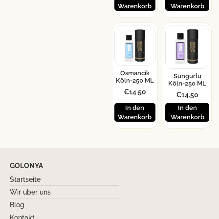
Warenkorb
Warenkorb
Osmancik
Sungurlu
Köln-250 ML
Köln-250 ML
€
14.50
€
14.50
In den
In den
Warenkorb
Warenkorb
GOLONYA
Startseite
Wir über uns
Blog
Kontakt