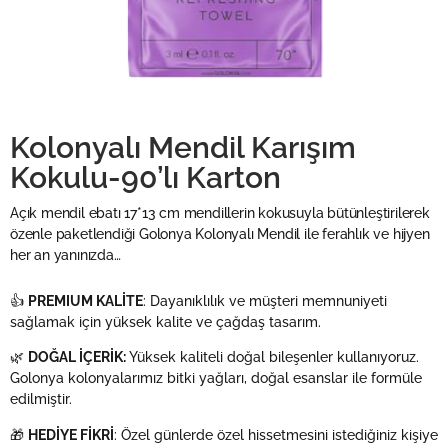
Kolonyalı Mendil Karışım
Kokulu-90’lı Karton
Açık mendil ebatı 17*13 cm mendillerin kokusuyla bütünleştirilerek
özenle paketlendiği Golonya Kolonyalı Mendil ile ferahlık ve hijyen
her an yanınızda…
👍
PREMIUM KALİTE
: Dayanıklılık ve müşteri memnuniyeti
sağlamak için yüksek kalite ve çağdaş tasarım.
🌿
DOĞAL İÇERİK:
Yüksek kaliteli doğal bileşenler kullanıyoruz.
Golonya kolonyalarımız bitki yağları, doğal esanslar ile formüle
edilmiştir.
🎁
HEDİYE FİKRİ
: Özel günlerde özel hissetmesini istediğiniz kişiye