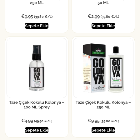
250 ML
50 ML
€
9.95
€
2.99
(39.80 €/L)
(59.80 €/L)
Sepete Ekle
Sepete Ekle
Taze Çiçek Kokulu Kolonya –
Taze Çiçek Kokulu Kolonya –
100 ML Sprey
250 ML
€
4.99
€
9.95
(49.90 €/L)
(39.80 €/L)
Sepete Ekle
Sepete Ekle