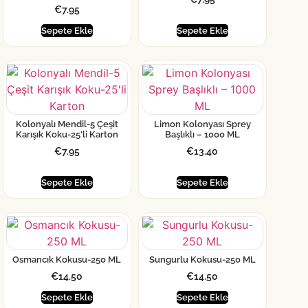
€
7.95
Sepete Ekle
Sepete Ekle
Kolonyalı Mendil-5 Çeşit
Limon Kolonyası Sprey
Karışık Koku-25’li Karton
Başlıklı – 1000 ML
€
7.95
€
13.40
Sepete Ekle
Sepete Ekle
Osmancık Kokusu-250 ML
Sungurlu Kokusu-250 ML
€
14.50
€
14.50
Sepete Ekle
Sepete Ekle