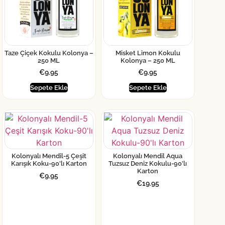
Taze Çiçek Kokulu Kolonya –
Misket Limon Kokulu
250 ML
Kolonya – 250 ML
€
9.95
€
9.95
Sepete Ekle
Sepete Ekle
Kolonyalı Mendil-5 Çeşit
Kolonyalı Mendil Aqua
Karışık Koku-90’lı Karton
Tuzsuz Deniz Kokulu-90’lı
Karton
€
9.95
€
19.95