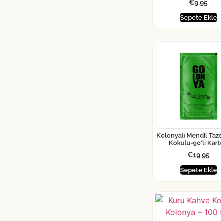
€
9.95
Sepete Ekle
Kolonyalı Mendil Taz
Kokulu-90’lı Kar
€
19.95
Sepete Ekle