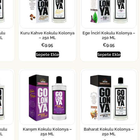
ulu
Kuru Kahve Kokulu Kolonya
Ege İnciri Kokulu Kolonya –
ML
– 250 ML
250 ML
€
9.95
€
9.95
Sepete Ekle
Sepete Ekle
kulu
Karışım Kokulu Kolonya –
Baharat Kokulu Kolonya –
ML
250 ML
250 ML