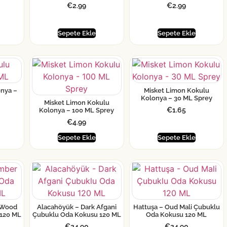
€
2.99
€
2.99
Sepete Ekle
Sepete Ekle
onya –
Misket Limon Kokulu
Kolonya – 30 ML Sprey
Misket Limon Kokulu
€
1.65
Kolonya – 100 ML Sprey
€
4.99
Sepete Ekle
Sepete Ekle
 Wood
Alacahöyük – Dark Afgani
Hattuşa – Oud Mali Çubuklu
120 ML
Çubuklu Oda Kokusu 120 ML
Oda Kokusu 120 ML
€
24.90
€
24.90