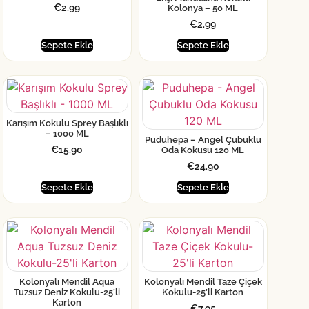
€
2.99
Kolonya – 50 ML
€
2.99
Sepete Ekle
Sepete Ekle
Karışım Kokulu Sprey Başlıklı
– 1000 ML
Puduhepa – Angel Çubuklu
€
15.90
Oda Kokusu 120 ML
€
24.90
Sepete Ekle
Sepete Ekle
Kolonyalı Mendil Aqua
Kolonyalı Mendil Taze Çiçek
Tuzsuz Deniz Kokulu-25’li
Kokulu-25’li Karton
Karton
€
7.95