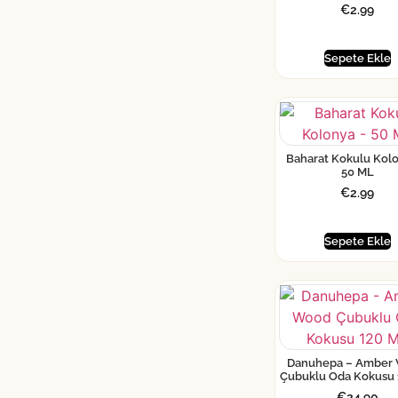
€
2.99
Sepete Ekle
Baharat Kokulu Kol
50 ML
€
2.99
Sepete Ekle
Danuhepa – Amber
Çubuklu Oda Kokusu 
€
24.90