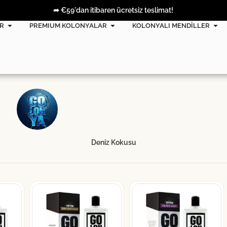
➦ €59'dan itibaren ücretsiz teslimat!
R
PREMIUM KOLONYALAR
KOLONYALI MENDİLLER
Deniz Kokusu