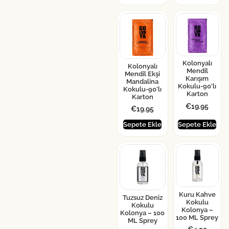
Kolonyalı
Kolonyalı
Mendil
Mendil Ekşi
Karışım
Mandalina
Kokulu-90’lı
Kokulu-90’lı
Karton
Karton
€
19.95
€
19.95
Sepete Ekle
Sepete Ekle
Kuru Kahve
Tuzsuz Deniz
Kokulu
Kokulu
Kolonya –
Kolonya – 100
100 ML Sprey
ML Sprey