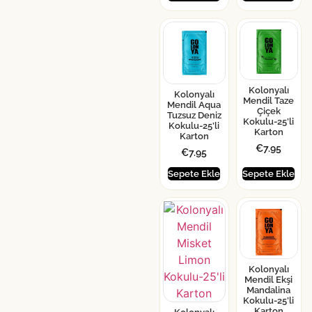
Kolonyalı
Kolonyalı
Mendil Taze
Mendil Aqua
Çiçek
Tuzsuz Deniz
Kokulu-25’li
Kokulu-25’li
Karton
Karton
€
7.95
€
7.95
Sepete Ekle
Sepete Ekle
Kolonyalı
Mendil Ekşi
Mandalina
Kokulu-25’li
Karton