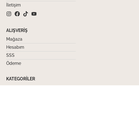
İletişim
ALIŞVERIŞ
Mağaza
Hesabım
SSS
Ödeme
KATEGORILER
Kolonyalar
Premium Kolonyalar
Kolonyalı Mendiller
Oda Kokuları
YASAL BILGILER
İnternet genel satış koşulları