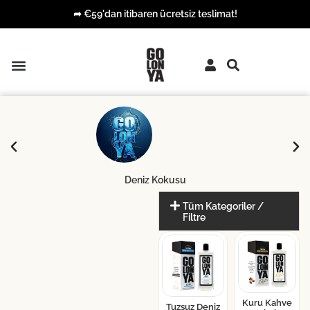
➦ €59'dan itibaren ücretsiz teslimat!
ÇOK SATAN ÜRÜNLER
PREMIUM KOLONYALAR
KOLONYALI MENDILLER
Deniz Kokusu
Tüm Kategoriler /
Filtre
Kuru Kahve
Tuzsuz Deniz