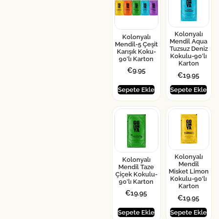
Kolonyalı
Kolonyalı
Mendil Aqua
Mendil-5 Çeşit
Tuzsuz Deniz
Karışık Koku-
Kokulu-90’lı
90’lı Karton
Karton
€
9.95
€
19.95
Sepete Ekle
Sepete Ekle
Kolonyalı
Kolonyalı
Mendil
Mendil Taze
Misket Limon
Çiçek Kokulu-
Kokulu-90’lı
90’lı Karton
Karton
€
19.95
€
19.95
Sepete Ekle
Sepete Ekle